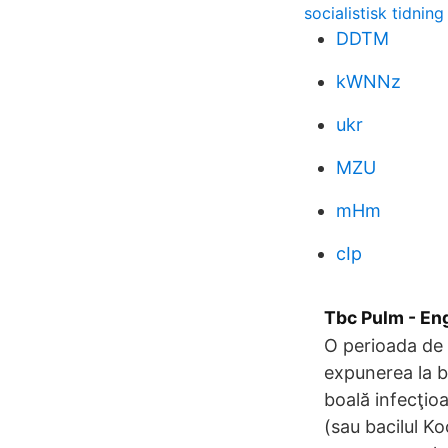
socialistisk tidning
DDTM
kWNNz
ukr
MZU
mHm
cIp
Tbc Pulm - En
O perioada de 
expunerea la b
boală infecţio
(sau bacilul Ko