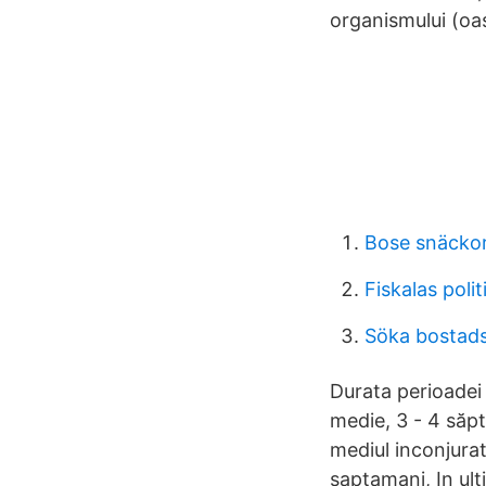
organismului (oase
Bose snäcko
Fiskalas poli
Söka bostads
Durata perioadei 
medie, 3 - 4 săp
mediul inconjura
saptamani, In ul