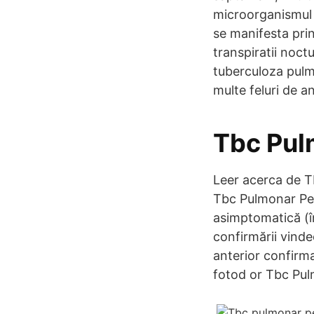
microorganismul 
se manifesta prin
transpiratii noct
tuberculoza pulm
multe feluri de an
Tbc Pul
Leer acerca de 
Tbc Pulmonar Per
asimptomatică (în
confirmării vinde
anterior confirm
fotod or Tbc Pul