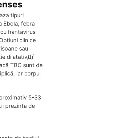
Tenses
aza tipuri
 Ebola, febra
cu hantavirus
Optiuni clinice
frisoane sau
tie dilatativДѓ
oacă TBC sunt de
plică, iar corpul
aproximativ 5-33
tii prezinta de