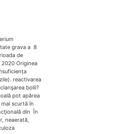
erium
itate grava a 8
rioada de
l 2020 Originea
nsuficiența
ile). reactivarea
clanşarea bolii?
boală pot apărea
 mai scurtă în
cţională din În
r, neaerată,
culoza