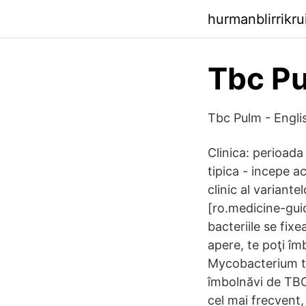
hurmanblirrikr
Tbc Pu
Tbc Pulm - Engli
Clinica: perioada
tipica - incepe ac
clinic al variant
[ro.medicine-gui
bacteriile se fixe
apere, te poţi î
Mycobacterium tu
îmbolnăvi de TBC
cel mai frecvent, 