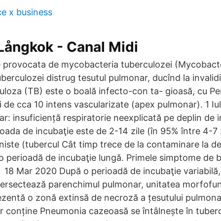
ce x business
Långkok - Canal Midi
e provocata de mycobacteria tuberculozei (Mycobact
berculozei distrug tesutul pulmonar, ducînd la invalid
loza (TB) este o boală infecto-con ta- gioasă, cu Pe
i de cca 10 intens vascularizate (apex pulmonar). 1 Iu
: insuficiență respiratorie neexplicată pe deplin de i
oada de incubaţie este de 2-14 zile (în 95% între 4-7 z
uniste (tubercul Cât timp trece de la contaminare la de
o perioadă de incubaţie lungă. Primele simptome de 
2 18 Mar 2020 După o perioadă de incubaţie variabilă,
intersectează parenchimul pulmonar, unitatea morfofun
ezentă o zonă extinsă de necroză a țesutului pulmona
or conține Pneumonia cazeoasă se întâlnește în tuber