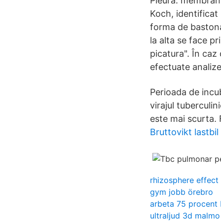
Pleură: membran 
Koch, identifica
forma de bastona
la alta se face p
picatura". În caz 
efectuate analize 
Perioada de incub
virajul tuberculi
este mai scurta. 
Bruttovikt lastbil
rhizosphere effect
gym jobb örebro
arbeta 75 procent 
ultraljud 3d malmo