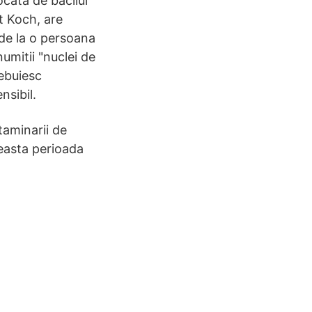
cata de bacilul
t Koch, are
de la o persoana
umitii "nuclei de
rebuiesc
nsibil.
taminarii de
ceasta perioada