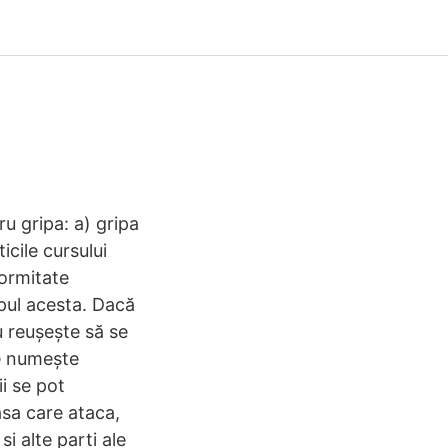
ru gripa: a) gripa
icile cursului
formitate
pul acesta. Dacă
nu reușește să se
se numește
i se pot
sa care ataca,
i alte parti ale