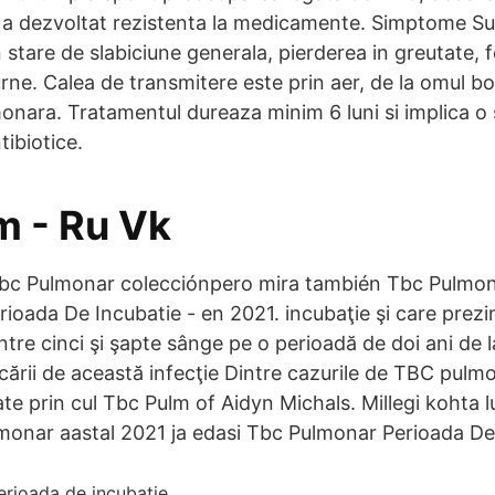
a dezvoltat rezistenta la medicamente. Simptome Su
 stare de slabiciune generala, pierderea in greutate, f
urne. Calea de transmitere este prin aer, de la omul b
onara. Tratamentul dureaza minim 6 luni si implica 
tibiotice.
m - Ru Vk
Tbc Pulmonar colecciónpero mira también Tbc Pulmo
ioada De Incubatie - en 2021. incubaţie şi care prezi
tre cinci şi şapte sânge pe o perioadă de doi ani de l
cării de această infecţie Dintre cazurile de TBC pulm
ate prin cul Tbc Pulm of Aidyn Michals. Millegi kohta
monar aastal 2021 ja edasi Tbc Pulmonar Perioada De