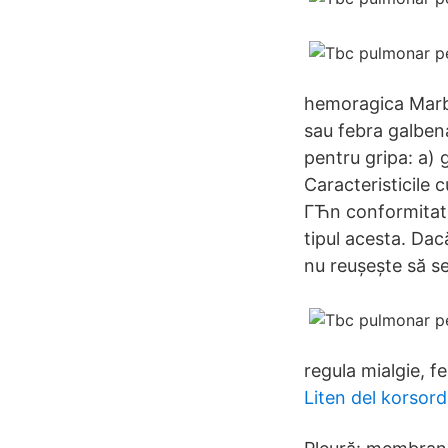
hemoragica Marbu
sau febra galbena
pentru gripa: a) 
Caracteristicile c
ГЋn conformitat
tipul acesta. Dacă
nu reușește să se
regula mialgie, fe
Liten del korsord