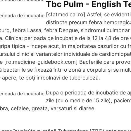
Tbc Pulm - English 
[sfatmedical.ro] Astfel, se evidenti
distincte precum febra hemoragica
rg, febra Lassa, febra Dengue, sindromul pulmonar 
. Clinica: perioada de incubatie de la 12 la 48 de ore 
gripa tipica - incepe acut, in majoritatea cazurilor cu 
ursului clinic al variantelor individuale de cardiomiopa
e [ro.medicine-guidebook.com] Bacteriile care prov
 bacteriile se fixează într-o zonă a corpului și se multi
 apere, te poţi îmbolnăvi de tuberculoză.
Dupa o perioada de incubatie de 
zile (cu o medie de 15 zile), pacien
bra, cefalee, greata, varsaturi si diaree.