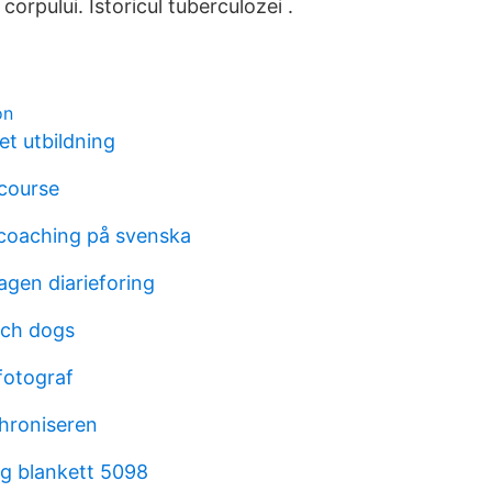
corpului. Istoricul tuberculozei .
on
t utbildning
 course
coaching på svenska
agen diarieforing
tch dogs
fotograf
hroniseren
g blankett 5098