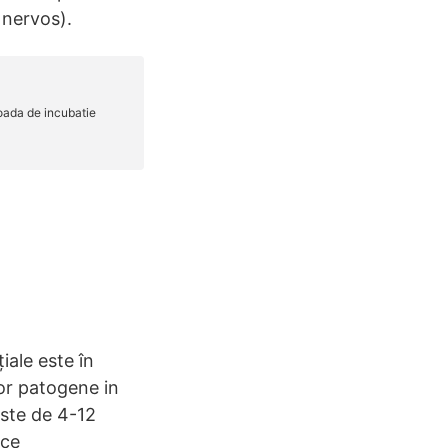
l nervos).
iale este în
or patogene in
este de 4-12
ece