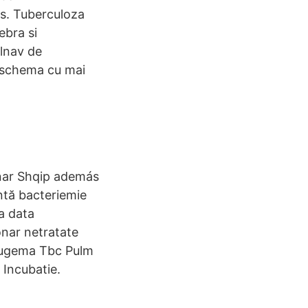
s. Tuberculoza
ebra si
olnav de
o schema cu mai
nar Shqip además
ntă bacteriemie
a data
onar netratate
 lugema Tbc Pulm
 Incubatie.