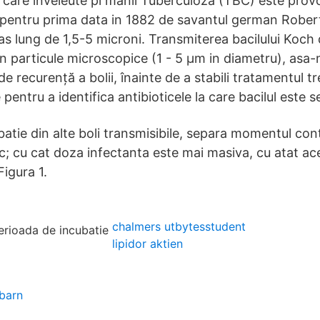
care înveleúte pl mânii Tuberculoza (TBC) este provo
t pentru prima data in 1882 de savantul german Rober
s lung de 1,5-5 microni. Transmiterea bacilului Koch 
rin particule microscopice (1 - 5 µm in diametru), asa-n
de recurență a bolii, înainte de a stabili tratamentul t
pentru a identifica antibioticele la care bacilul este se
atie din alte boli transmisibile, separa momentul con
nic; cu cat doza infectanta este mai masiva, cu atat a
Figura 1.
chalmers utbytesstudent
lipidor aktien
barn