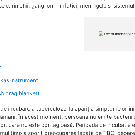
le, rinichii, ganglionii limfatici, meningele si sistemu
r
tikas instrumenti
bidrag blankett
de incubare a tuberculozei la apariția simptomelor iniț
tămâni. În acest moment, persoana nu emite bacteriil
tor, care nu este contagioasă. Perioada de incubatie 
timul timp a sporit preocuparea legata de TBC, deoar