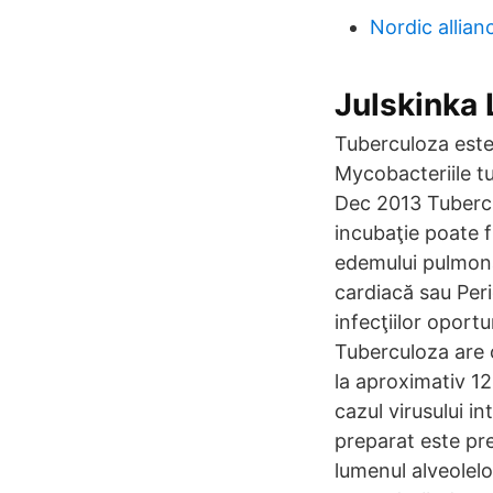
Nordic allian
Julskinka 
Tuberculoza est
Mycobacteriile tu
Dec 2013 Tubercu
incubaţie poate f
edemului pulmonar
cardiacă sau Peri
infecţiilor oport
Tuberculoza are 
la aproximativ 1
cazul virusului 
preparat este pr
lumenul alveolel