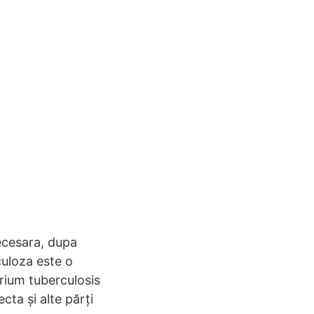
ecesara, dupa
culoza este o
rium tuberculosis
cta și alte părți