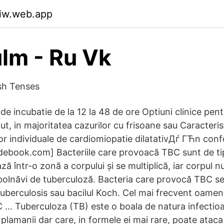
uiw.web.app
lm - Ru Vk
sh Tenses
 de incubatie de la 12 la 48 de ore Optiuni clinice pent
ut, in majoritatea cazurilor cu frisoane sau Caracterist
elor individuale de cardiomiopatie dilatativДѓ ГЋn con
debook.com] Bacteriile care provoacă TBC sunt de ti
ază într-o zonă a corpului și se multiplică, iar corpul 
mbolnăvi de tuberculoză. Bacteria care provocă TBC 
berculosis sau bacilul Koch. Cel mai frecvent oameni
 … Tuberculoza (TB) este o boala de natura infectioa
plamanii dar care, in formele ei mai rare, poate ataca s