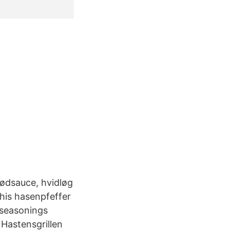
kødsauce, hvidløg
this hasenpfeffer
 seasonings
Hastensgrillen