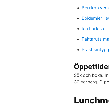
Berakna vec
Epidemier i s
Ica harlösa
Faktaruta ma
Praktikintyg
Öppettider
Sök och boka. In
30 Varberg. E-po
Lunchme