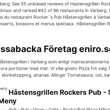
berg: See 55 unbiased reviews of Hastensgrillen Roc
advisor and ranked #42 of 96 restaurants in Varberg.
us du restaurant Rocker´s Pub Håstensgrillen à Varbe
desserts, boissons et menus spéciaux. Håstensgrillen 
ssabacka Företag eniro.s
Håstensgrillen i Varberg som enligt matrecensionern
tora portioner med mat. Vi ville givetv Pizza frit valg 
 skinketopping, ananas. Allinge: Tomatsauce, ost, k
Håstensgrillen Rockers Pub - 
 Meny
Grill - Pub - Diner - Café - Rock’n’Roll Pizza Må