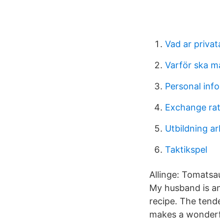
Vad ar privat
Varför ska m
Personal inf
Exchange rat
Utbildning a
Taktikspel
Allinge: Tomatsa
My husband is an
recipe. The tend
makes a wonderfu