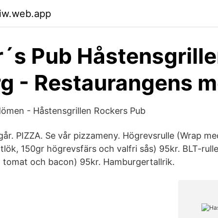
uiw.web.app
´s Pub Håstensgrille
g - Restaurangens 
dömen - Håstensgrillen Rockers Pub
ngår. PIZZA. Se vår pizzameny. Högrevsrulle (Wrap med
ltlök, 150gr högrevsfärs och valfri sås) 95kr. BLT-rul
, tomat och bacon) 95kr. Hamburgertallrik.