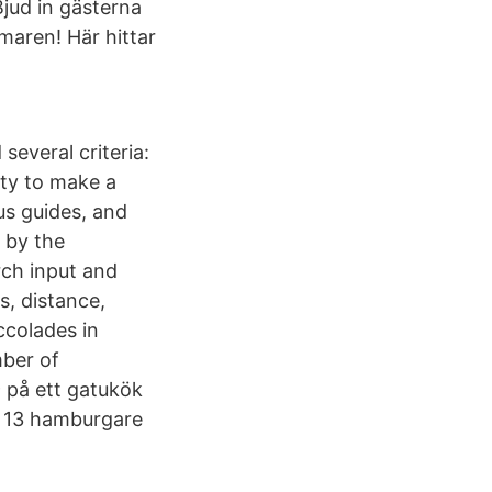
jud in gästerna
mmaren! Här hittar
several criteria:
ity to make a
ous guides, and
 by the
rch input and
s, distance,
accolades in
mber of
9 på ett gatukök
r 13 hamburgare