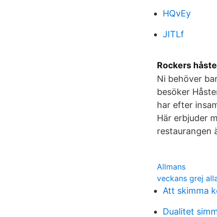
HQvEy
JITLf
Rockers håste
Ni behöver bara
besöker Håste
har efter ins
Här erbjuder m
restaurangen 
Allmans
veckans grej all
Att skimma k
Dualitet simm