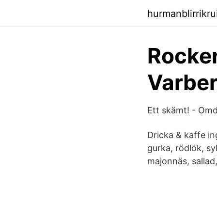
hurmanblirrikr
Rocker
Varber
Ett skämt! - Om
Dricka & kaffe i
gurka, rödlök, sy
majonnäs, sallad