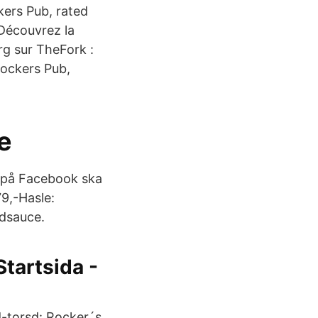
kers Pub, rated
 Découvrez la
rg sur TheFork :
Rockers Pub,
e
a på Facebook ska
79,-Hasle:
ødsauce.
Startsida -
nd-torsd: Rocker´s