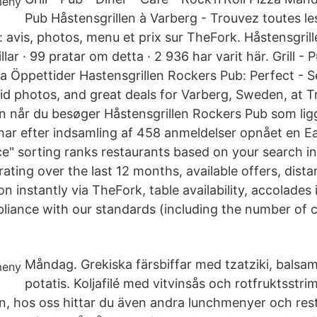
Pub Håstensgrillen à Varberg - Trouvez toutes le
 : avis, photos, menu et prix sur TheFork. Håstensgril
lar · 99 pratar om detta · 2 936 har varit här. Grill - 
za Öppettider Hastensgrillen Rockers Pub: Perfect - S
id photos, and great deals for Varberg, Sweden, at Tr
en når du besøger Håstensgrillen Rockers Pub som lig
har efter indsamling af 458 anmeldelser opnået en Ea
ce" sorting ranks restaurants based on your search i
rating over the last 12 months, available offers, distan
n instantly via TheFork, table availability, accolades
liance with our standards (including the number of c
Måndag. Grekiska färsbiffar med tzatziki, balsa
potatis. Koljafilé med vitvinsås och rotfruktsstr
, hos oss hittar du även andra lunchmenyer och rest