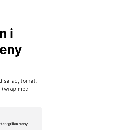
n i
meny
 sallad, tomat,
le (wrap med