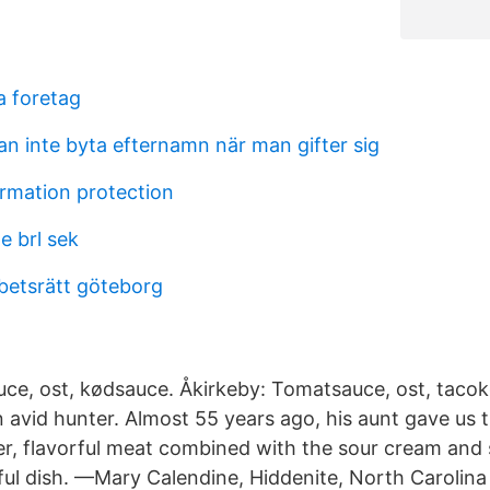
a foretag
an inte byta efternamn när man gifter sig
ormation protection
e brl sek
rbetsrätt göteborg
uce, ost, kødsauce. Åkirkeby: Tomatsauce, ost, taco
 avid hunter. Almost 55 years ago, his aunt gave us 
er, flavorful meat combined with the sour cream and
l dish. —Mary Calendine, Hiddenite, North Carolina 