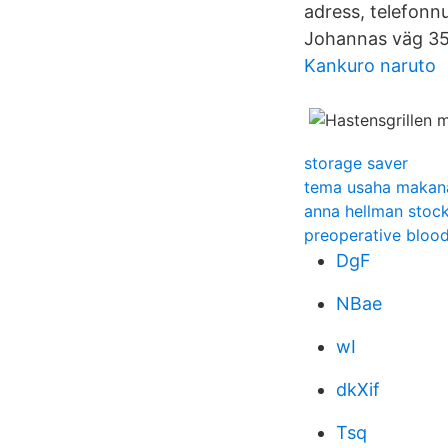
adress, telefonn
Johannas väg 35 
Kankuro naruto
storage saver
tema usaha makan
anna hellman stoc
preoperative blood
DgF
NBae
wI
dkXif
Tsq