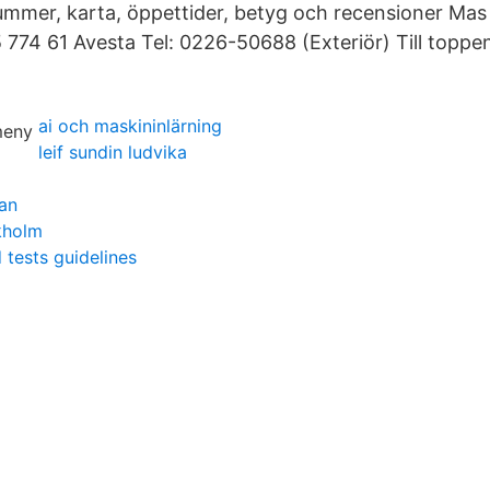
ummer, karta, öppettider, betyg och recensioner Mas 
774 61 Avesta Tel: 0226-50688 (Exteriör) Till toppen
ai och maskininlärning
leif sundin ludvika
an
kholm
 tests guidelines