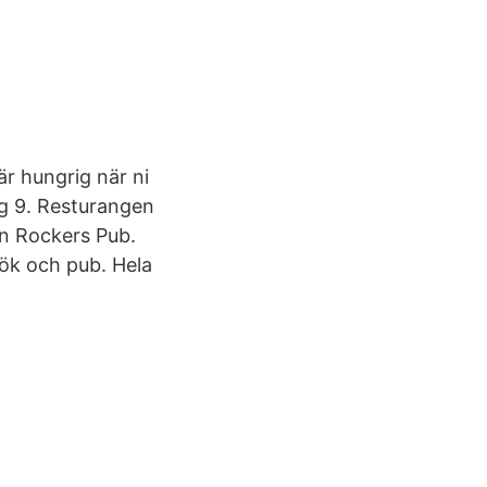
 är hungrig när ni
g 9. Resturangen
n Rockers Pub.
kök och pub. Hela