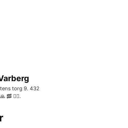
 Varberg
tens torg 9. 432
🥓 🤷‍♂️.
r