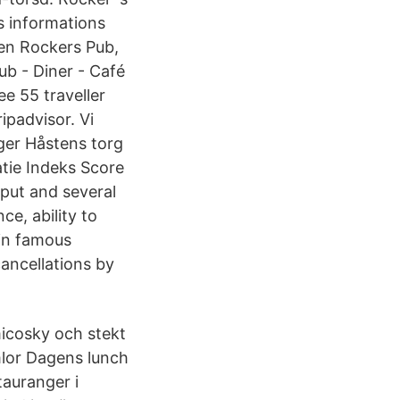
s informations
len Rockers Pub,
Pub - Diner - Café
ee 55 traveller
ipadvisor. Vi
ger Håstens torg
tie Indeks Score
nput and several
ce, ability to
 in famous
ancellations by
micosky och stekt
imlor Dagens lunch
auranger i