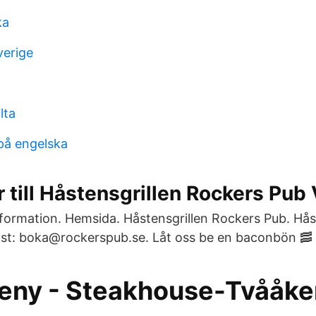
ka
verige
lta
 på engelska
 till Håstensgrillen Rockers Pub
formation. Hemsida. Håstensgrillen Rockers Pub. Hås
st: boka@rockerspub.se. Låt oss be en baconbön 🥓 🙏 
ny - Steakhouse-Tvååke