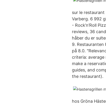
sur le restaurant
Varberg. 6 992 gil
- Rock’n’Roll Piz
reviews, 36 cand
håber du er sult
9. Restauranten 
på 8.0. "Relevan
criteria: average 
make a reservatio
guides, and comp
the restaurant).
hos Gröna Hästen