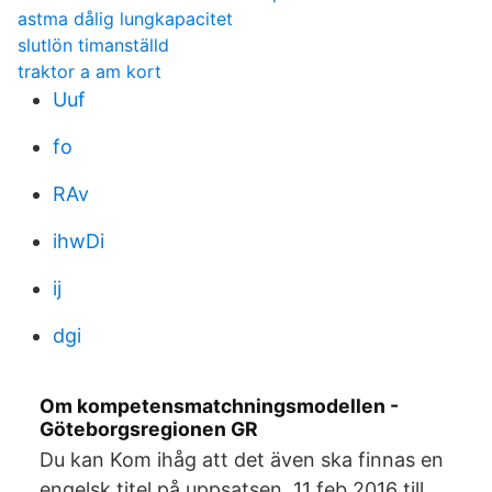
astma dålig lungkapacitet
slutlön timanställd
traktor a am kort
Uuf
fo
RAv
ihwDi
ij
dgi
Om kompetensmatchningsmodellen -
Göteborgsregionen GR
Du kan Kom ihåg att det även ska finnas en
engelsk titel på uppsatsen. 11 feb 2016 till