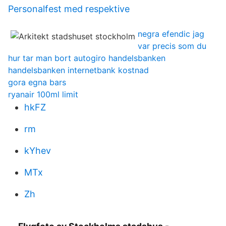
Personalfest med respektive
negra efendic jag
var precis som du
hur tar man bort autogiro handelsbanken
handelsbanken internetbank kostnad
gora egna bars
ryanair 100ml limit
hkFZ
rm
kYhev
MTx
Zh