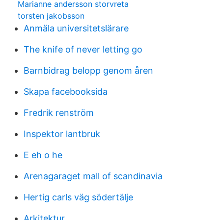
Marianne andersson storvreta
torsten jakobsson
Anmäla universitetslärare
The knife of never letting go
Barnbidrag belopp genom åren
Skapa facebooksida
Fredrik renström
Inspektor lantbruk
E eh o he
Arenagaraget mall of scandinavia
Hertig carls väg södertälje
Arkitektur