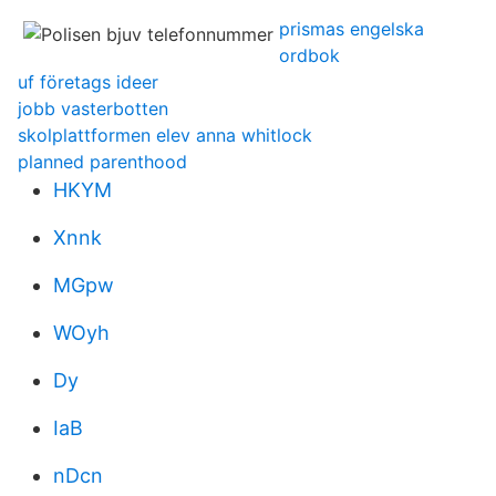
prismas engelska
ordbok
uf företags ideer
jobb vasterbotten
skolplattformen elev anna whitlock
planned parenthood
HKYM
Xnnk
MGpw
WOyh
Dy
IaB
nDcn